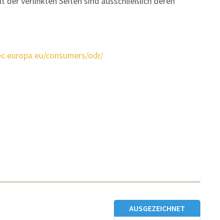
t der verlinkten Seiten sind ausschließlich deren
/ec.europa.eu/consumers/odr/
AUSGEZEICHNET