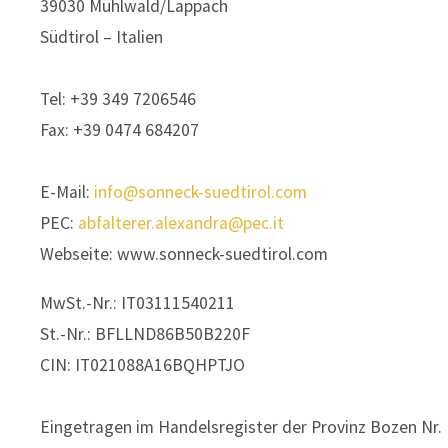
39030
Mühlwald/Lappach
Südtirol – Italien
Tel:
+39 349 7206546
Fax:
+39 0474 684207
E-Mail:
info@sonneck-suedtirol.com
PEC:
abfalterer.alexandra@pec.it
Webseite:
www.sonneck-suedtirol.com
MwSt.-Nr.:
IT03111540211
St.-Nr.:
BFLLND86B50B220F
CIN:
IT021088A16BQHPTJO
Eingetragen im Handelsregister der Provinz Bozen Nr.